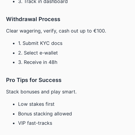
3. Track in dashboard
Withdrawal Process
Clear wagering, verify, cash out up to €100.
1. Submit KYC docs
2. Select e-wallet
3. Receive in 48h
Pro Tips for Success
Stack bonuses and play smart.
Low stakes first
Bonus stacking allowed
VIP fast-tracks