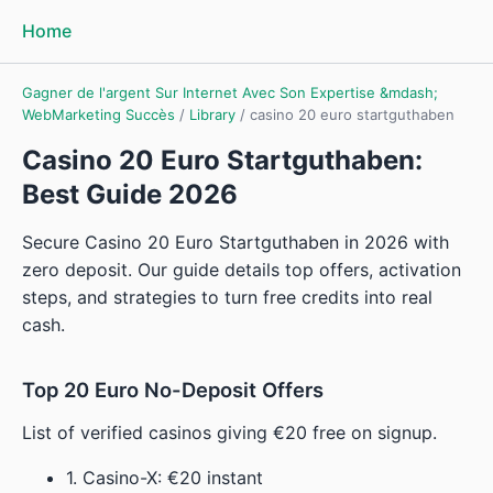
Home
Gagner de l'argent Sur Internet Avec Son Expertise &mdash;
WebMarketing Succès
/
Library
/
casino 20 euro startguthaben
Casino 20 Euro Startguthaben:
Best Guide 2026
Secure Casino 20 Euro Startguthaben in 2026 with
zero deposit. Our guide details top offers, activation
steps, and strategies to turn free credits into real
cash.
Top 20 Euro No-Deposit Offers
List of verified casinos giving €20 free on signup.
1. Casino-X: €20 instant