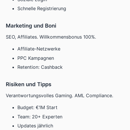
Schnelle Registrierung
Marketing und Boni
SEO, Affiliates. Willkommensbonus 100%.
Affiliate-Netzwerke
PPC Kampagnen
Retention: Cashback
Risiken und Tipps
Verantwortungsvolles Gaming. AML Compliance.
Budget: €1M Start
Team: 20+ Experten
Updates jährlich