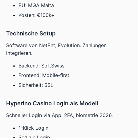
EU: MGA Malta
Kosten: €100k+
Technische Setup
Software von NetEnt, Evolution. Zahlungen
integrieren.
Backend: SoftSwiss
Frontend: Mobile-first
Sicherheit: SSL
Hyperino Casino Login als Modell
Schneller Login via App. 2FA, biometrie 2026.
1-Klick Login
Soziale Login