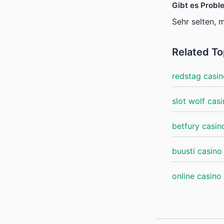
Gibt es Prob
Sehr selten, 
Related To
redstag casin
slot wolf cas
betfury casin
buusti casino
online casino