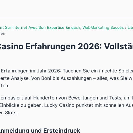
ent Sur Internet Avec Son Expertise &mdash; WebMarketing Succès
/
Lib
gen
asino Erfahrungen 2026: Vollstä
Erfahrungen im Jahr 2026: Tauchen Sie ein in echte Spiele
lierte Analyse. Von Boni bis Auszahlungen – alles, was Sie 
rten.
den basiert auf Hunderten von Bewertungen und Tests, um 
Einblicke zu geben. Lucky Casino punktet mit schnellen A
en Slots.
 Anmeldung und Ersteindruck