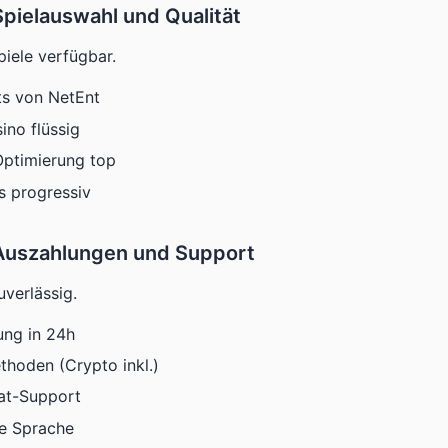
 Spielauswahl und Qualität
iele verfügbar.
ts von NetEnt
ino flüssig
Optimierung top
s progressiv
 Auszahlungen und Support
uverlässig.
ung in 24h
thoden (Crypto inkl.)
at-Support
e Sprache