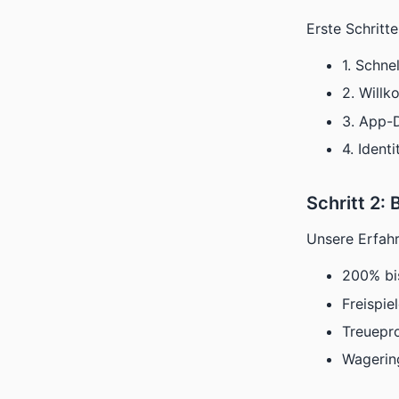
Erste Schritt
1. Schne
2. Will
3. App-
4. Ident
Schritt 2:
Unsere Erfah
200% bi
Freispiel
Treuepr
Wagering