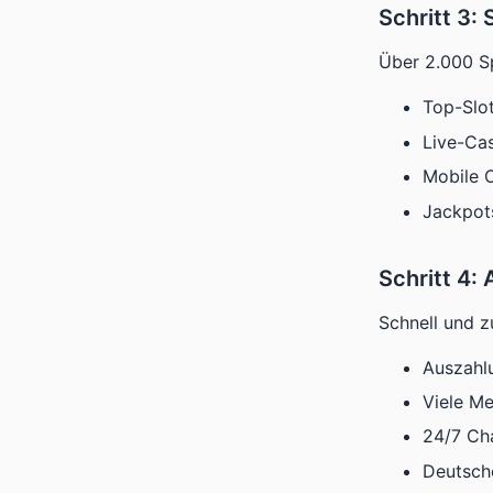
Schritt 3:
Über 2.000 Sp
Top-Slo
Live-Cas
Mobile 
Jackpot
Schritt 4:
Schnell und z
Auszahl
Viele Me
24/7 Ch
Deutsch