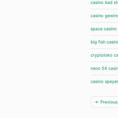
casino bad s
casino gewin
space casino
big fish casin
cryptoloko c
neon 54 casi
casino speye
← Previous