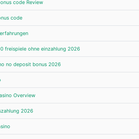
bonus code Review
onus code
 erfahrungen
50 freispiele ohne einzahlung 2026
ino no deposit bonus 2026
o
casino Overview
uszahlung 2026
asino