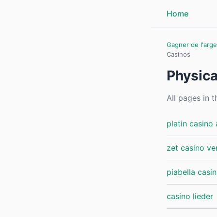
Home
Gagner de l'arg
Casinos
Physica
All pages in t
platin casino
zet casino ver
piabella casi
casino lieder